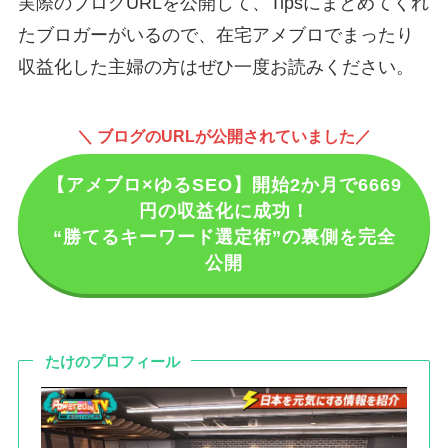
実際のブログURLを公開して、Tipsにまとめてくれ
たブロガーがいるので、在宅アメブロでまったり
収益化した主婦の方はぜひ一度お読みください。
＼ ブログのURLが公開されていました
／
【アメブロ×ゆるSEO】開始2か月で6669
円の収益化に成功！
“勝てるキーワード選定術”の裏側を完全
公開
たけのプロフィール