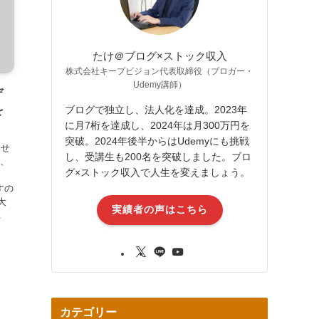
たけ＠ブログ×ストック収入
株式会社キープビジョン代表取締役（ブロガー・
Udemy講師）
デ
ブログで独立し、法人化を達成。2023年
を
に月7桁を達成し、2024年は月300万円を
突破。2024年後半からはUdemyにも挑戦
ませ
し、受講生も200名を突破しました。ブロ
は、
グ×ストック収入で人生を変えましょう。
すの
大
実績者の声はこちら
.
カテゴリー