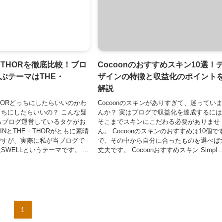
E・THORを徹底比較！ブロ
Cocoonのおすすめスキン10選！
ぶテーマはTHE・
ザインの特徴と収益化のポイント
解説
THORどっちにしたらいいのかわ
Cocoonのスキンがありすぎて、迷ってい
ちにしたらいいの？ こんな疑
んか？ 実はブログで収益化を達成するに
からブログ運営しているタケがお
そこまでスキンにこだわる必要がありませ
INとTHE・THORがともに素晴
ん。 Cocoonのスキンのおすすめは10個で
ですが、実際に私が当ブログで
で、その中から自分に合ったものを選べば
WELLというテーマです。 ...
丈夫です。 Cocoonおすすめスキン Simpl..
1