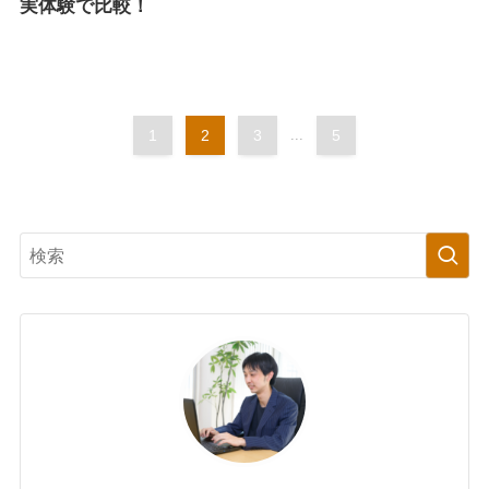
実体験で比較！
1
2
3
...
5